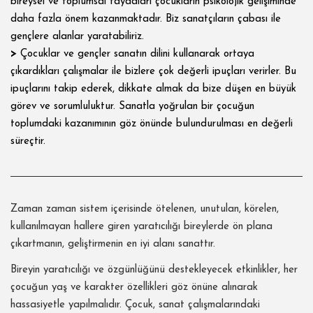
bireysel ve toplumsal faydaları çocukların psikolojik gelişiminde
daha fazla önem kazanmaktadır. Biz sanatçıların çabası ile
gençlere alanlar yaratabiliriz.
>
Çocuklar ve gençler sanatın dilini kullanarak ortaya
çıkardıkları çalışmalar ile bizlere çok değerli ipuçları verirler. Bu
ipuçlarını takip ederek, dikkate almak da bize düşen en büyük
görev ve sorumluluktur. Sanatla yoğrulan bir çocuğun
toplumdaki kazanımının göz önünde bulundurulması en değerli
süreçtir.
Zaman zaman sistem içerisinde ötelenen, unutulan, körelen,
kullanılmayan hallere giren yaratıcılığı bireylerde ön plana
çıkartmanın, geliştirmenin en iyi alanı sanattır.
Bireyin yaratıcılığı ve özgünlüğünü destekleyecek etkinlikler, her
çocuğun yaş ve karakter özellikleri göz önüne alınarak
hassasiyetle yapılmalıdır. Çocuk, sanat çalışmalarındaki